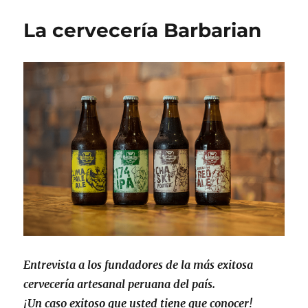
las
razones
La cervecería Barbarian
que
hablan
que
Perú,
es
un
país
lleno
oportunidades
Entrevista a los fundadores de la más exitosa
cervecería artesanal peruana del país.
¡Un caso exitoso que usted tiene que conocer!