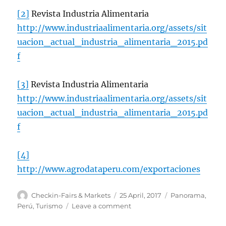
[2]
Revista Industria Alimentaria
http://www.industriaalimentaria.org/assets/sit
uacion_actual_industria_alimentaria_2015.pd
f
[3]
Revista Industria Alimentaria
http://www.industriaalimentaria.org/assets/sit
uacion_actual_industria_alimentaria_2015.pd
f
[4]
http://www.agrodataperu.com/exportaciones
Author
Posted
Categories
Checkin-Fairs & Markets
25 April, 2017
Panorama
,
on
on
Perú
,
Turismo
Leave a comment
Conoce