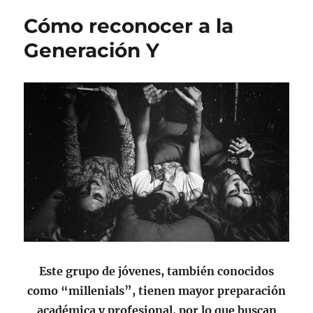
Perú,
Cómo reconocer a la
invitado
de
Generación Y
honor
Este grupo de jóvenes, también conocidos
como “millenials”, tienen mayor preparación
académica y profesional, por lo que buscan