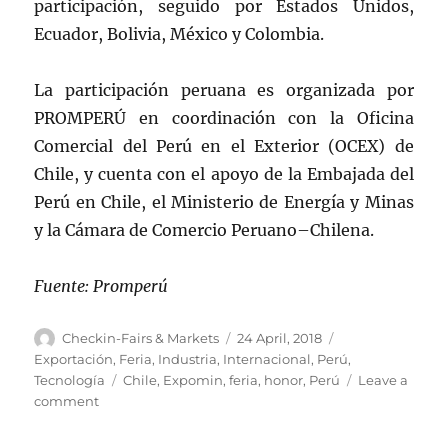
participación, seguido por Estados Unidos,
Ecuador, Bolivia, México y Colombia.
La participación peruana es organizada por
PROMPERÚ en coordinación con la Oficina
Comercial del Perú en el Exterior (OCEX) de
Chile, y cuenta con el apoyo de la Embajada del
Perú en Chile, el Ministerio de Energía y Minas
y la Cámara de Comercio Peruano–Chilena.
Fuente: Promperú
Author
Posted
Categories
Checkin-Fairs & Markets
24 April, 2018
on
Exportación
,
Feria
,
Industria
,
Internacional
,
Perú
,
Tags
Tecnología
Chile
,
Expomin
,
feria
,
honor
,
Perú
Leave a
on
comment
EXPOMIN
2018: