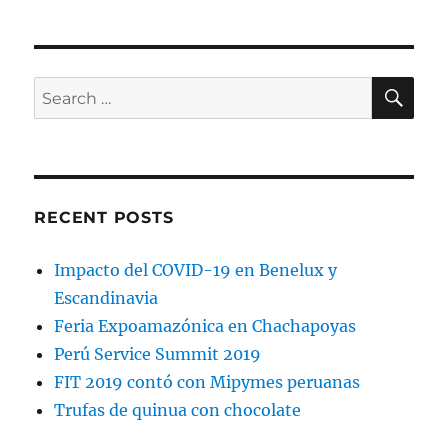
reconocer
a
la
Generación
SE
Search
Y
for:
RECENT POSTS
Impacto del COVID-19 en Benelux y
Escandinavia
Feria Expoamazónica en Chachapoyas
Perú Service Summit 2019
FIT 2019 contó con Mipymes peruanas
Trufas de quinua con chocolate