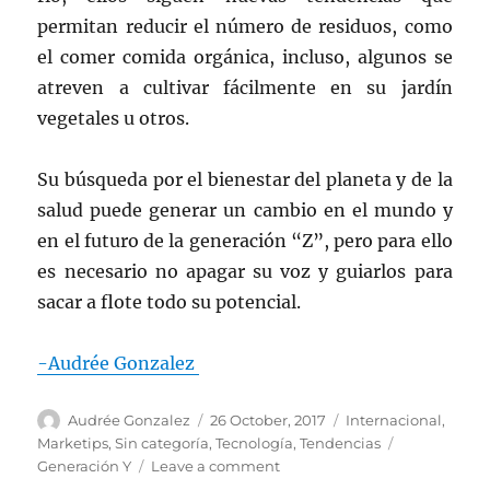
permitan reducir el número de residuos, como
el comer comida orgánica, incluso, algunos se
atreven a cultivar fácilmente en su jardín
vegetales u otros.
Su búsqueda por el bienestar del planeta y de la
salud puede generar un cambio en el mundo y
en el futuro de la generación “Z”, pero para ello
es necesario no apagar su voz y guiarlos para
sacar a flote todo su potencial.
-Audrée Gonzalez
Author
Posted
Categories
Audrée Gonzalez
26 October, 2017
Internacional
,
on
Tags
Marketips
,
Sin categoría
,
Tecnología
,
Tendencias
on
Generación Y
Leave a comment
Cómo