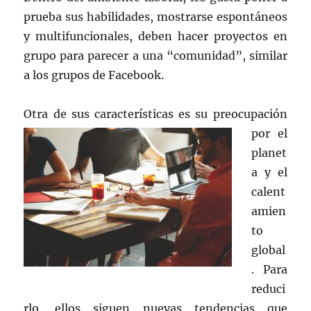
prueba sus habilidades, mostrarse espontáneos
y multifuncionales, deben hacer proyectos en
grupo para parecer a una “comunidad”, similar
a los grupos de Facebook.
Otra de sus carac
terísticas es su preocupación
por el
planet
a y el
calent
amien
to
global
. Para
reduci
rlo, ellos siguen nuevas tendencias que