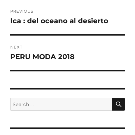
Post
PREVIOUS
navigation
Ica : del oceano al desierto
Previous
post:
NEXT
PERU MODA 2018
Next
post:
SE
Search
for: