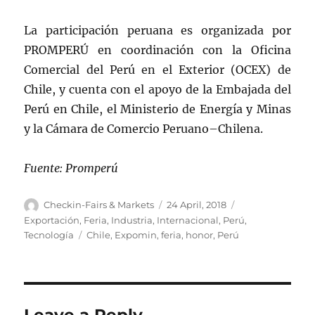
La participación peruana es organizada por
PROMPERÚ en coordinación con la Oficina
Comercial del Perú en el Exterior (OCEX) de
Chile, y cuenta con el apoyo de la Embajada del
Perú en Chile, el Ministerio de Energía y Minas
y la Cámara de Comercio Peruano–Chilena.
Fuente: Promperú
Author
Posted
Categories
Checkin-Fairs & Markets
24 April, 2018
on
Exportación
,
Feria
,
Industria
,
Internacional
,
Perú
,
Tags
Tecnología
Chile
,
Expomin
,
feria
,
honor
,
Perú
Leave a Reply