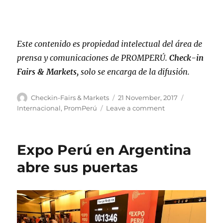
Este contenido es propiedad intelectual del área de
prensa y comunicaciones de PROMPERÚ.
Check-in
Fairs & Markets,
solo se encarga de la difusión.
Author
Posted
Categories
Checkin-Fairs & Markets
21 November, 2017
on
on
Internacional
,
PromPerú
Leave a comment
Mujeres
empresarias
se
Expo Perú en Argentina
preparan
para
abre sus puertas
exportar