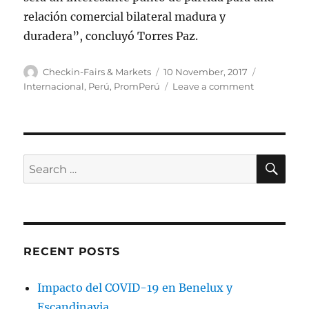
relación comercial bilateral madura y
duradera”, concluyó Torres Paz.
Author
Posted
Categories
Checkin-Fairs & Markets
10 November, 2017
on
on
Internacional
,
Perú
,
PromPerú
Leave a comment
Expo
Perú
en
Argentina
abre
SE
Search
sus
for:
puertas
RECENT POSTS
Impacto del COVID-19 en Benelux y
Escandinavia