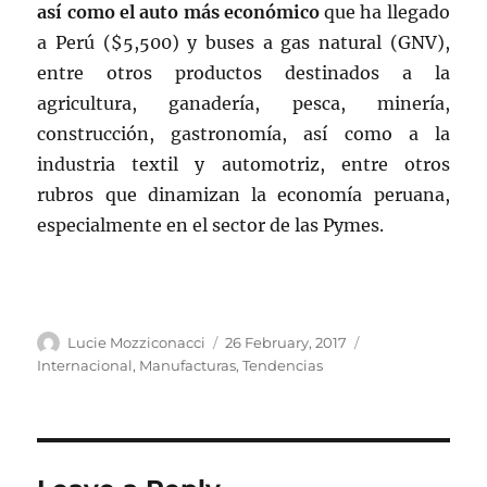
así como el auto más económico
que ha llegado
a Perú ($5,500) y buses a gas natural (GNV),
entre otros productos destinados a la
agricultura, ganadería, pesca, minería,
construcción, gastronomía, así como a la
industria textil y automotriz, entre otros
rubros que dinamizan la economía peruana,
especialmente en el sector de las Pymes.
Author
Posted
Categories
Lucie Mozziconacci
26 February, 2017
on
Internacional
,
Manufacturas
,
Tendencias