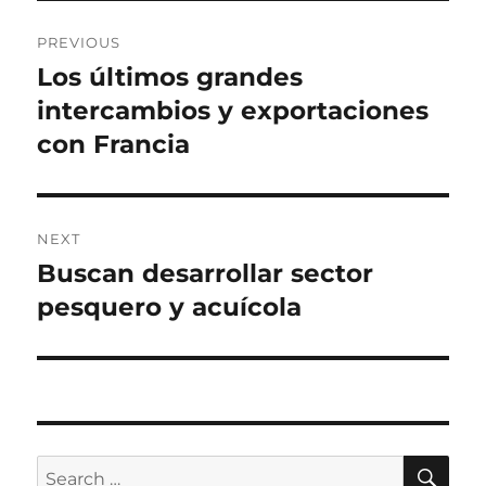
Post
PREVIOUS
navigation
Los últimos grandes
Previous
post:
intercambios y exportaciones
con Francia
NEXT
Buscan desarrollar sector
Next
post:
pesquero y acuícola
SE
Search