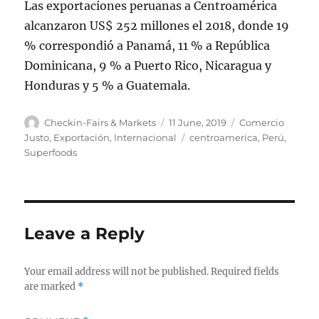
Las exportaciones peruanas a Centroamérica
alcanzaron US$ 252 millones el 2018, donde 19
% correspondió a Panamá, 11 % a República
Dominicana, 9 % a Puerto Rico, Nicaragua y
Honduras y 5 % a Guatemala.
Author
Posted
Categories
Checkin-Fairs & Markets
11 June, 2019
Comercio
on
Tags
Justo
,
Exportación
,
Internacional
centroamerica
,
Perú
,
Superfoods
Leave a Reply
Your email address will not be published.
Required fields
are marked
*