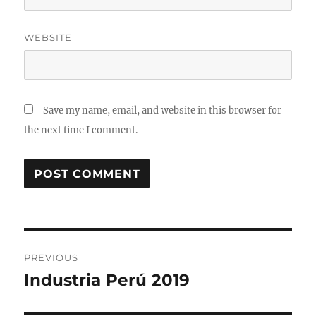
WEBSITE
Save my name, email, and website in this browser for
the next time I comment.
Post
PREVIOUS
navigation
Industria Perú 2019
Previous
post: