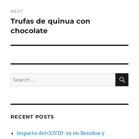
NEXT
Trufas de quinua con
Next
post:
chocolate
SE
Search
for:
RECENT POSTS
Impacto del COVID-19 en Benelux y