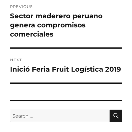
Post
PREVIOUS
navigation
Sector maderero peruano
Previous
post:
genera compromisos
comerciales
NEXT
Inició Feria Fruit Logística 2019
Next
post:
SE
Search
for: