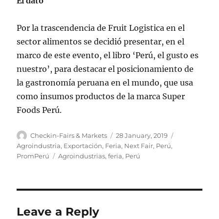
El dato
Por la trascendencia de Fruit Logistica en el
sector alimentos se decidió presentar, en el
marco de este evento, el libro ‘Perú, el gusto es
nuestro’, para destacar el posicionamiento de
la gastronomía peruana en el mundo, que usa
como insumos productos de la marca Super
Foods Perú.
Author
Posted
Categories
Checkin-Fairs & Markets
28 January, 2019
on
Agroindustria
,
Exportación
,
Feria
,
Next Fair
,
Perú
,
Tags
PromPerú
Agroindustrias
,
feria
,
Perú
Leave a Reply