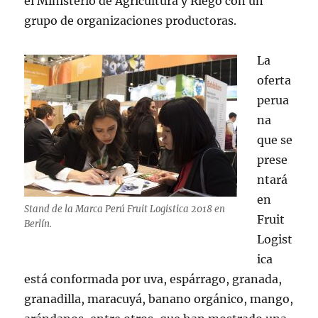
el Ministerio de Agricultura y Riego con un
grupo de organizaciones productoras.
La
oferta
perua
na
que se
prese
ntará
en
Stand de la Marca Perú Fruit Logistica 2018 en
Fruit
Berlín.
Logist
ica
está conformada por uva, espárrago, granada,
granadilla, maracuyá, banano orgánico, mango,