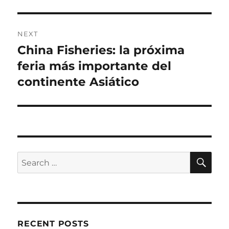
NEXT
China Fisheries: la próxima
Next
post:
feria más importante del
continente Asiático
SE
Search
for:
RECENT POSTS