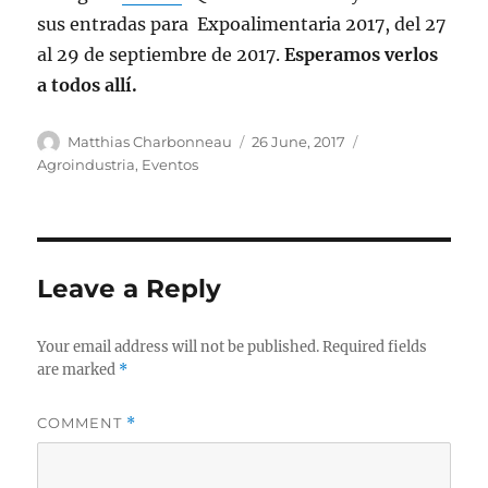
sus entradas para Expoalimentaria 2017, del 27
al 29 de septiembre de 2017.
Esperamos verlos
a todos allí.
Author
Posted
Categories
Matthias Charbonneau
26 June, 2017
on
Agroindustria
,
Eventos
Leave a Reply
Your email address will not be published.
Required fields
are marked
*
COMMENT
*